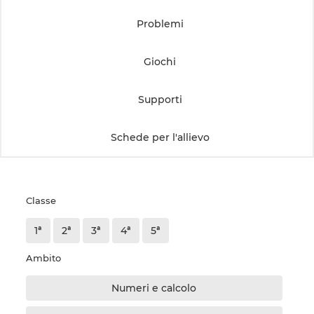
Problemi
Giochi
Supporti
Schede per l'allievo
Classe
1ª
2ª
3ª
4ª
5ª
Ambito
Numeri e calcolo