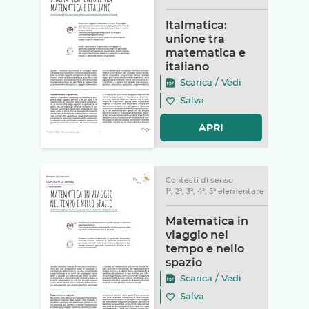
Italmatica:
unione tra
matematica e
italiano
Scarica
/
Vedi
Salva
APRI
Contesti di senso
1ª, 2ª, 3ª, 4ª, 5ª elementare
Matematica in
viaggio nel
tempo e nello
spazio
Scarica
/
Vedi
Salva