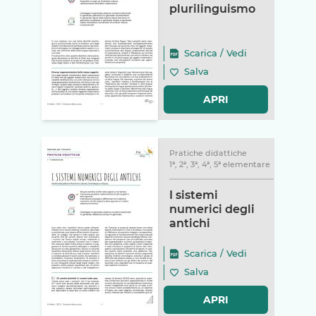
plurilinguismo
Scarica
/
Vedi
Salva
APRI
Pratiche didattiche
1ª, 2ª, 3ª, 4ª, 5ª elementare
I sistemi
numerici degli
antichi
Scarica
/
Vedi
Salva
APRI