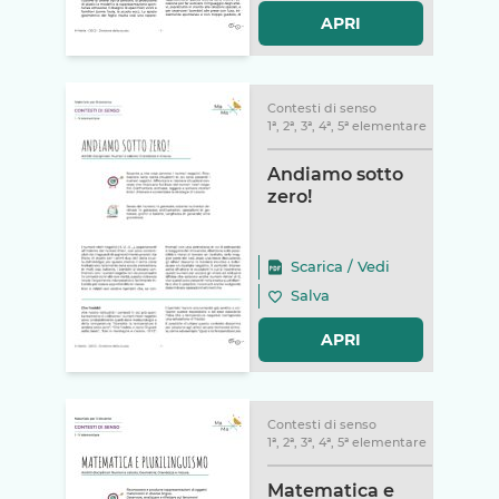
APRI
Contesti di senso
1ª, 2ª, 3ª, 4ª, 5ª elementare
Andiamo sotto
zero!
Scarica
/
Vedi
Salva
APRI
Contesti di senso
1ª, 2ª, 3ª, 4ª, 5ª elementare
Matematica e