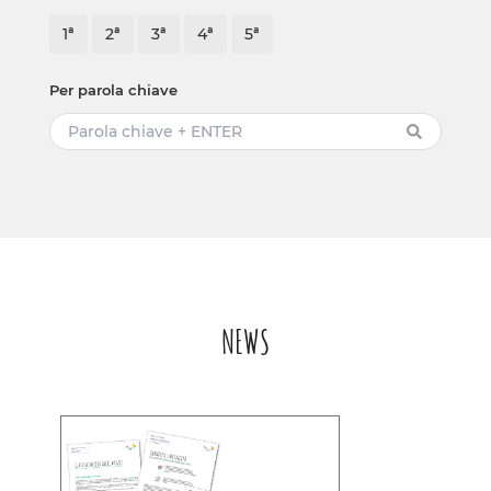
1ª
2ª
3ª
4ª
5ª
Per parola chiave
NEWS