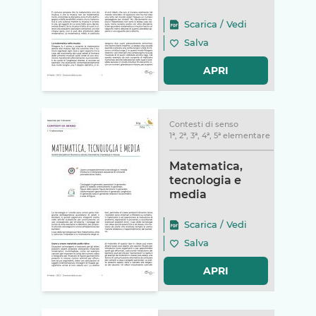
Scarica
/
Vedi
Salva
APRI
Contesti di senso
1ª, 2ª, 3ª, 4ª, 5ª elementare
Matematica,
tecnologia e
media
Scarica
/
Vedi
Salva
APRI