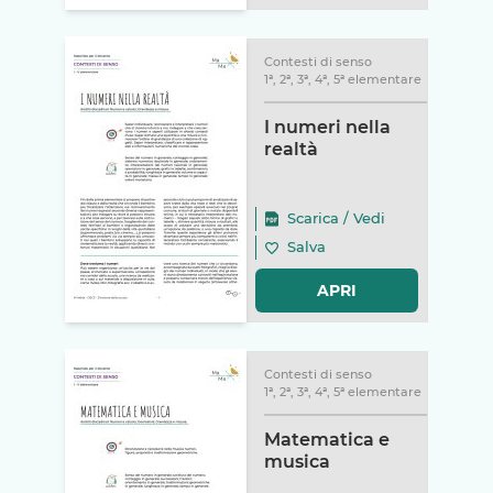
Contesti di senso
1ª, 2ª, 3ª, 4ª, 5ª elementare
I numeri nella
realtà
Scarica
/
Vedi
Salva
APRI
Contesti di senso
1ª, 2ª, 3ª, 4ª, 5ª elementare
Matematica e
musica