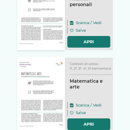
personali
Scarica
/
Vedi
Salva
APRI
Contesti di senso
1ª, 2ª, 3ª, 4ª, 5ª elementare
Matematica e
arte
Scarica
/
Vedi
Salva
APRI