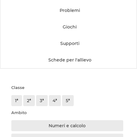
Problemi
Giochi
Supporti
Schede per l'allievo
Classe
1ª
2ª
3ª
4ª
5ª
Ambito
Numeri e calcolo