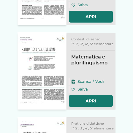
Salva
APRI
Contesti di senso
1ª, 2ª, 3ª, 4ª, 5ª elementare
Matematica e
plurilinguismo
Scarica
/
Vedi
Salva
APRI
Pratiche didattiche
1ª, 2ª, 3ª, 4ª, 5ª elementare