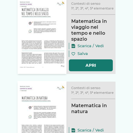
Contesti di senso
1ª, 2ª, 3ª, 4ª, 5ª elementare
Matematica in
viaggio nel
tempo e nello
spazio
Scarica
/
Vedi
Salva
APRI
Contesti di senso
1ª, 2ª, 3ª, 4ª, 5ª elementare
Matematica in
natura
Scarica
/
Vedi