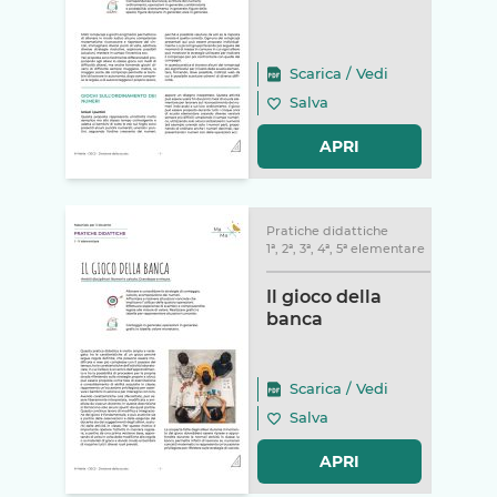
Scarica
/
Vedi
Salva
APRI
Pratiche didattiche
1ª, 2ª, 3ª, 4ª, 5ª elementare
Il gioco della
banca
Scarica
/
Vedi
Salva
APRI